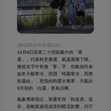
(圖/擷取自中央通訊社)
10月8日迎來二十四節氣中的「寒
露」，代表秋意漸濃、氣溫逐漸下降。
雖然名字中有個「寒」字，但氣候尚未
如冬天般寒冷。所謂「時露寒冷，而將
欲凝結」，意指此時露水漸寒，天氣比
9月初的「白露」更為涼爽。
氣象專家指出，寒露常與「秋老虎」並
存，若颱風過境或受到暖流影響，仍可