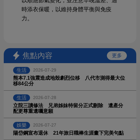
以順應節氣變化，並注意早晚溫差、適
時添衣保暖，以維持身體平衡與免疫
力。
焦點內容
更多
生活
2026-07-29
熊本7.1強震造成地殼劇烈位移 八代市測得最大位
移84公分
生活
2026-07-28
立院三讀修法 兄弟姊妹特留分正式刪除 遺產分
配更尊重遺囑意願
娛樂
2026-07-27
陽岱鋼宣布退休 21年旅日職棒生涯畫下完美句點