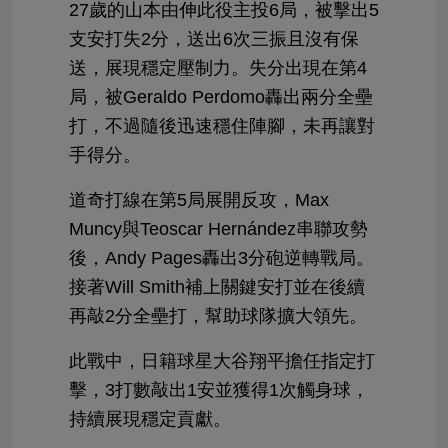
27歲的山本由伸此役主投6局，被擊出5
支安打失2分，送出6次三振且沒有保
送，展現穩定壓制力。失分出現在第4
局，被Geraldo Perdomo轟出兩分全壘
打，不過隨後迅速穩住陣腳，未再讓對
手得分。
道奇打線在第5局展開反攻，Max
Muncy與Teoscar Hernández串聯攻勢
後，Andy Pages轟出3分砲逆轉戰局。
接著Will Smith補上關鍵安打並在後續
再敲2分全壘打，幫助球隊擴大領先。
此戰中，日籍球星大谷翔平擔任指定打
擊，3打數敲出1安並獲得1次觸身球，
持續展現穩定貢獻。