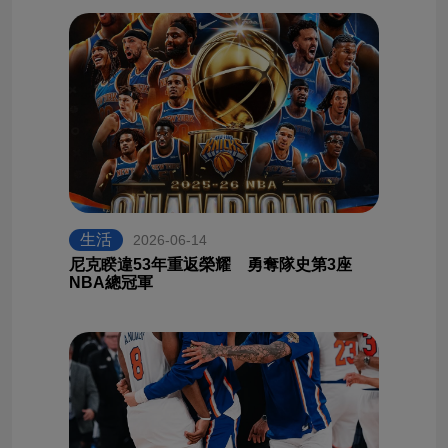
生活
2026-06-14
尼克睽違53年重返榮耀 勇奪隊史第3座
NBA總冠軍