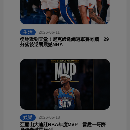
生活
2026-06-11
從地獄到天堂！尼克締造總冠軍賽奇蹟 29
分落後逆襲震撼NBA
娛樂
2026-05-18
亞歷山大連莊NBA年度MVP 雷霆一哥躋
身傳奇球星行列