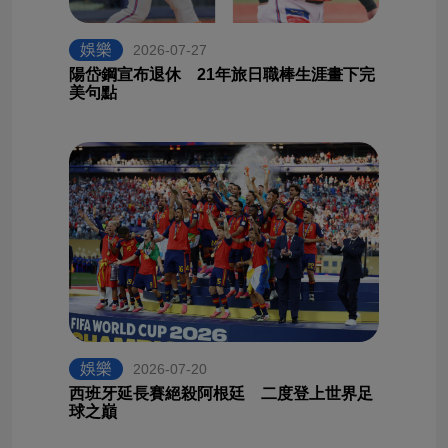
娛樂
2026-07-27
陽岱鋼宣布退休 21年旅日職棒生涯畫下完
美句點
娛樂
2026-07-20
西班牙延長賽絕殺阿根廷 二度登上世界足
球之巔