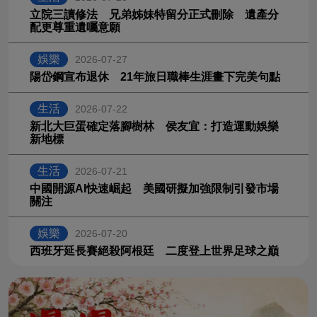
立院三讀修法 兄弟姊妹特留分正式刪除 遺產分
配更尊重遺囑意願
娛樂
2026-07-27
陽岱鋼宣布退休 21年旅日職棒生涯畫下完美句點
生活
2026-07-22
新北大巨蛋確定落腳樹林 侯友宜：打造運動娛樂
新地標
生活
2026-07-21
中國開源AI快速崛起 美國研擬加強限制引發市場
關注
娛樂
2026-07-20
西班牙延長賽絕殺阿根廷 二度登上世界足球之巔