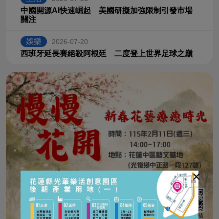
中國開源AI快速崛起 美國研擬加強限制引發市場
關注
娛樂
2026-07-20
西班牙延長賽絕殺阿根廷 二度登上世界足球之巔
×