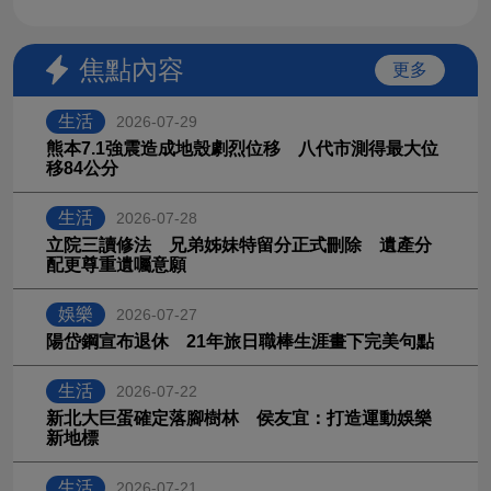
焦點內容
更多
生活
2026-07-29
熊本7.1強震造成地殼劇烈位移 八代市測得最大位
移84公分
生活
2026-07-28
立院三讀修法 兄弟姊妹特留分正式刪除 遺產分
配更尊重遺囑意願
娛樂
2026-07-27
陽岱鋼宣布退休 21年旅日職棒生涯畫下完美句點
生活
2026-07-22
新北大巨蛋確定落腳樹林 侯友宜：打造運動娛樂
新地標
生活
2026-07-21